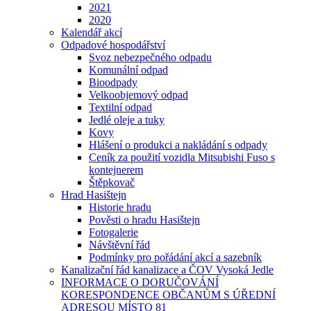
2021
2020
Kalendář akcí
Odpadové hospodářství
Svoz nebezpečného odpadu
Komunální odpad
Bioodpady
Velkoobjemový odpad
Textilní odpad
Jedlé oleje a tuky
Kovy
Hlášení o produkci a nakládání s odpady
Ceník za použití vozidla Mitsubishi Fuso s
kontejnerem
Štěpkovač
Hrad Hasištejn
Historie hradu
Pověsti o hradu Hasištejn
Fotogalerie
Návštěvní řád
Podmínky pro pořádání akcí a sazebník
Kanalizační řád kanalizace a ČOV Vysoká Jedle
INFORMACE O DORUČOVÁNÍ
KORESPONDENCE OBČANŮM S ÚŘEDNÍ
ADRESOU MÍSTO 81