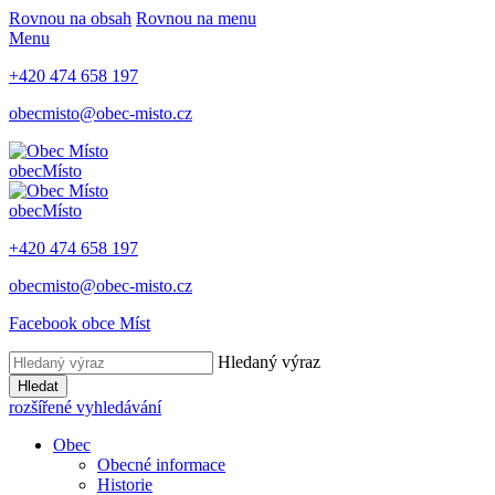
Rovnou na obsah
Rovnou na menu
Menu
+420 474 658 197
obecmisto@obec-misto.cz
obec
Místo
obec
Místo
+420 474 658 197
obecmisto@obec-misto.cz
Facebook obce Míst
Hledaný výraz
Hledat
rozšířené vyhledávání
Obec
Obecné informace
Historie