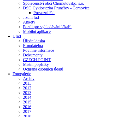
Společenství obcí Chomutovsko, s.o.
DSO Cyklostezka Prunéřov - Černovice
Provozní řád
Jízdní řád
Ankety
Portál pro vyhledávání lékařů
Mobilní aplikace
Úřad
Úřední deska
E-podatelna
Povinné informace
Dokumenty
CZECH POINT
Místní poplatky
Ochrana osobních údajů
Fotogalerie
Archiv
2011
2012
2013
2014
2015
2016
2017
2018