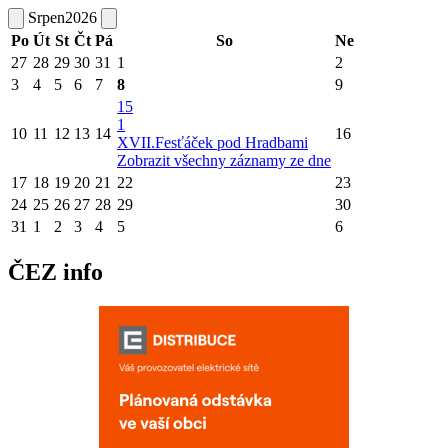
Srpen
2026
Po
Út
St
Čt
Pá
So
Ne
27
28
29
30
31
1
2
3
4
5
6
7
8
9
15
1
10
11
12
13
14
16
XVII.Fesťáček pod Hradbami
Zobrazit všechny záznamy ze dne
17
18
19
20
21
22
23
24
25
26
27
28
29
30
31
1
2
3
4
5
6
ČEZ info