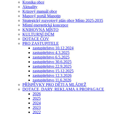
Kronika obce
Aktuality
Krizový manuál obce
Mapový portál Mapotip
Strategický rozvojový plán obce Místo 2025-2035
Místní energetická koncepce
KNIHOVNA MÍSTO
KULTURNÍ DŮM
DOTACE ČOV
PRO ZASTUPITELE
zastupitelstvo 10.12.2024
zastupitelstvo 4.3.2025
zastupitelstvo 6.5.2025
zastupitelstvo 30.6.2025
zastupitelstvo 22.9.2025
zastupitelstvo 15.12.2025
zastupitelstvo 12.3.2026
zastupitelstvo 11.6.2026
PŘÍSPĚVKY PRO DĚTI A MLÁDEŽ
DOTACE, DARY, REKLAMA A PROPAGACE
2026
2025
2024
2023
2022